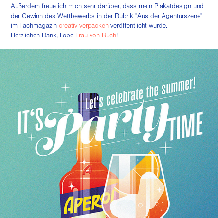
Außerdem freue ich mich sehr darüber, dass mein Plakatdesign und
der Gewinn des Wettbewerbs in der Rubrik "Aus der Agenturszene"
im Fachmagazin
creativ verpacken
veröffentlicht wurde.
Herzlichen Dank, liebe
Frau von Buch
!