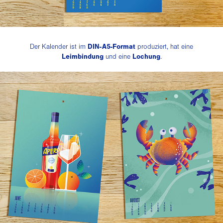
DIN-A5-Format
Der Kalender ist im
produziert, hat eine
Leimbindung
Lochung
und eine
.